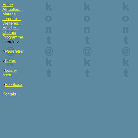
Home
Aktuelles...
Material...
Lernorte...
Weiteres...
Händler...
Chemie
Programme
interaktiv
>
Newsletter
>
Forum
>
Gäste-
buch
>
Feedback
Kontakt...