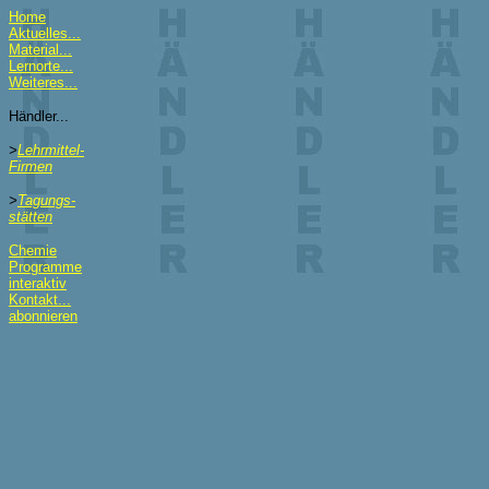
Home
Aktuelles...
Material...
Lernorte...
Weiteres...
Händler...
>
Lehrmittel-
Firmen
>
Tagungs-
stätten
Chemie
Programme
interaktiv
Kontakt...
abonnieren